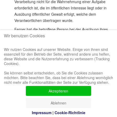
Verarbeitung nicht für die Wahrnehmung einer Aufgabe
erforderlich ist, die im öffentlichen Interesse liegt oder in
Ausübung öffentlicher Gewalt erfolgt, welche dem
Verantwortlichen übertragen wurde.
Ferner hat die betroffene Person bei der Ausübung ihres
Wir benutzen Cookies
Rechts auf Datenübertragbarkeit gemäß Art. 20 Abs. 1 DS-
GVO das Recht, zu erwirken, dass die personenbezogenen
Daten direkt von einem Verantwortlichen an einen anderen
Wir nutzen Cookies auf unserer Website. Einige von ihnen sind
essenziell für den Betrieb der Seite, während andere uns helfen,
Verantwortlichen übermittelt werden, soweit dies technisch
diese Website und die Nutzererfahrung zu verbessern (Tracking
machbar ist und sofern hiervon nicht die Rechte und
Cookies).
Freiheiten anderer Personen beeinträchtigt werden.
Sie können selbst entscheiden, ob Sie die Cookies zulassen
Zur Geltendmachung des Rechts auf Datenübertragbarkeit
möchten. Bitte beachten Sie, dass bei einer Ablehnung womöglich
kann sich die betroffene Person jederzeit an einen
nicht mehr alle Funktionalitäten der Seite zur Verfügung stehen.
Mitarbeiter der Beerdigungen Spelsberg Lüdenscheid
Akzeptieren
wenden.
g) Recht auf Widerspruch
Ablehnen
Jede von der Verarbeitung personenbezogener Daten
Impressum
|
Cookie-Richtlinie